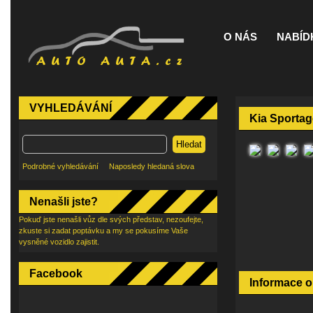
O NÁS
NABÍD
VYHLEDÁVÁNÍ
Kia Sportag
Hledat
Podrobné vyhledávání
Naposledy hledaná slova
Nenašli jste?
Pokuď jste nenašli vůz dle svých představ, nezoufejte,
zkuste si zadat poptávku a my se pokusíme Vaše
vysněné vozidlo zajistit.
Facebook
Informace o