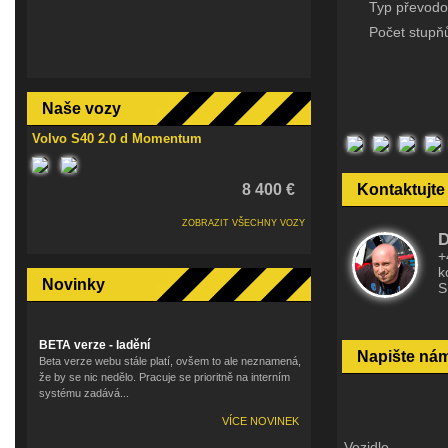
Typ převodo
Počet stupň
Naše vozy
Volvo S40 2.0 d Momentum
8 400 €
Kontaktujte
ZOBRAZIT VŠECHNY VOZY
D
+
k
Novinky
S
BETA verze - ladění
Napište ná
Beta verze webu stále platí, ovšem to ale neznamená,
že by se nic nedělo. Pracuje se prioritně na interním
systému zadává...
VÍCE NOVINEK
Vozidlo