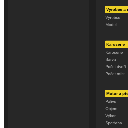
Výrobce a 
Výrobce
Model
Karoserie
Karoserie
Barva
Počet dveří
Počet míst
Motor a p
Palivo
Objem
Výkon
Spotřeba