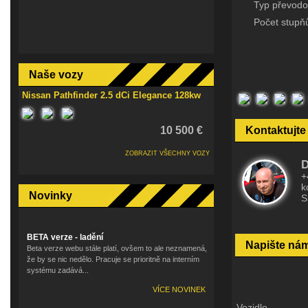
Typ převodo
Počet stupň
Naše vozy
Nissan Pathfinder 2.5 dCi Elegance 128kw
10 500 €
Kontaktujte
ZOBRAZIT VŠECHNY VOZY
D
+
k
Novinky
S
BETA verze - ladění
Napište ná
Beta verze webu stále platí, ovšem to ale neznamená,
že by se nic nedělo. Pracuje se prioritně na interním
systému zadává...
VÍCE NOVINEK
Vozidlo