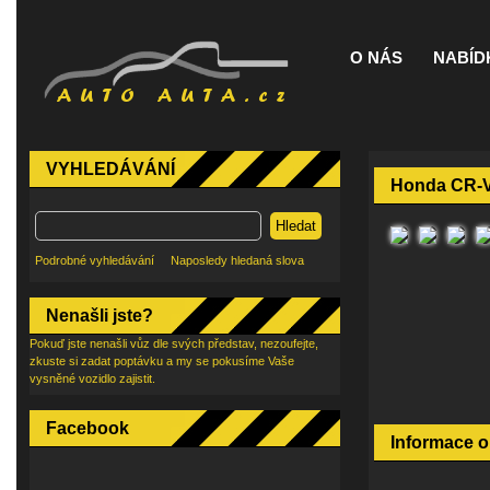
O NÁS
NABÍD
VYHLEDÁVÁNÍ
Honda CR-V
Hledat
Podrobné vyhledávání
Naposledy hledaná slova
Nenašli jste?
Pokuď jste nenašli vůz dle svých představ, nezoufejte,
zkuste si zadat poptávku a my se pokusíme Vaše
vysněné vozidlo zajistit.
Facebook
Informace o