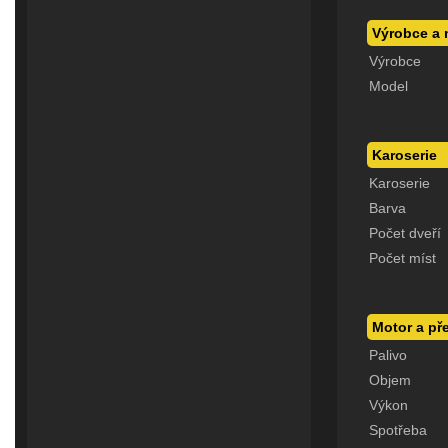
Výrobce a 
Výrobce
Model
Karoserie
Karoserie
Barva
Počet dveří
Počet míst
Motor a p
Palivo
Objem
Výkon
Spotřeba