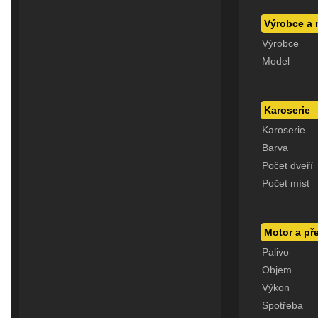
Výrobce a 
Výrobce
Model
Karoserie
Karoserie
Barva
Počet dveří
Počet míst
Motor a p
Palivo
Objem
Výkon
Spotřeba