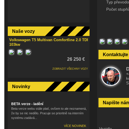
Typ převodo
Počet stupň
Naše vozy
Volkswagen T5 Multivan Comfortline 2.0 TDI
103kw
Kontaktujte
26 250 €
D
ZOBRAZIT VŠECHNY VOZY
+
k
S
Novinky
Napište ná
BETA verze - ladění
Beta verze webu stále platí, ovšem to ale neznamená,
že by se nic nedělo. Pracuje se prioritně na interním
systému zadává...
VÍCE NOVINEK
Vozidlo