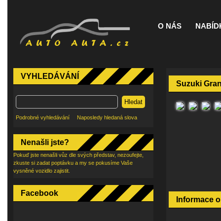
O NÁS
NABÍD
VYHLEDÁVÁNÍ
Suzuki Gran
Hledat
Podrobné vyhledávání
Naposledy hledaná slova
Nenašli jste?
Pokuď jste nenašli vůz dle svých představ, nezoufejte,
zkuste si zadat poptávku a my se pokusíme Vaše
vysněné vozidlo zajistit.
Facebook
Informace o