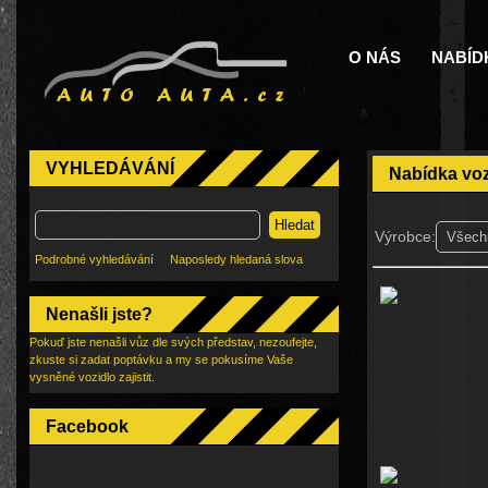
O NÁS
NABÍD
VYHLEDÁVÁNÍ
Nabídka vo
Hledat
Výrobce:
Podrobné vyhledávání
Naposledy hledaná slova
Nenašli jste?
Pokuď jste nenašli vůz dle svých představ, nezoufejte,
zkuste si zadat poptávku a my se pokusíme Vaše
vysněné vozidlo zajistit.
Facebook