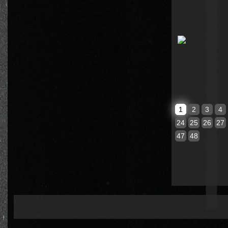
1
2
3
4
24
25
26
27
47
48