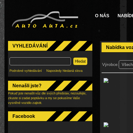
O NÁS
NABÍD
VYHLEDÁVÁNÍ
Nabídka vo
Hledat
Výrobce:
Podrobné vyhledávání
Naposledy hledaná slova
Nenašli jste?
Pokuď jste nenašli vůz dle svých představ, nezoufejte,
zkuste si zadat poptávku a my se pokusíme Vaše
vysněné vozidlo zajistit.
Facebook